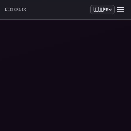
Elderlix
🇫🇷
FR