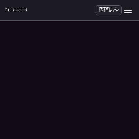
Elderlix
🇸🇪
SV