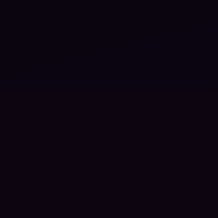
Hämta Din Heliga
Bonus