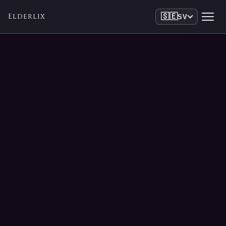
Elderlix
🇸🇪
SV